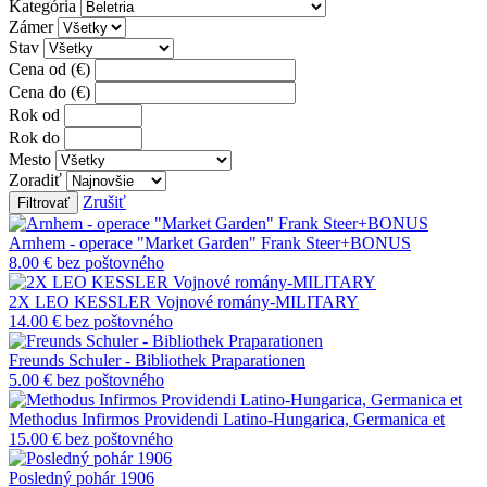
Kategória
Zámer
Stav
Cena od (€)
Cena do (€)
Rok od
Rok do
Mesto
Zoradiť
Zrušiť
Filtrovať
Arnhem - operace "Market Garden" Frank Steer+BONUS
8.00 €
bez poštovného
2X LEO KESSLER Vojnové romány-MILITARY
14.00 €
bez poštovného
Freunds Schuler - Bibliothek Praparationen
5.00 €
bez poštovného
Methodus Infirmos Providendi Latino-Hungarica, Germanica et
15.00 €
bez poštovného
Posledný pohár 1906