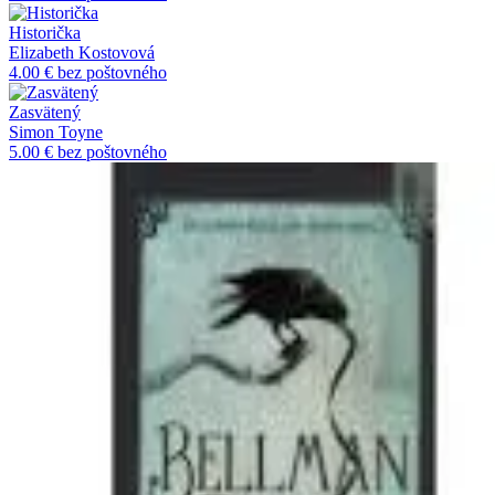
Historička
Elizabeth Kostovová
4.00 €
bez poštovného
Zasvätený
Simon Toyne
5.00 €
bez poštovného