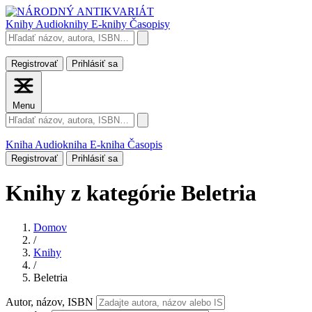
Knihy
Audioknihy
E-knihy
Časopisy
Registrovať
Prihlásiť sa
Menu
Kniha
Audiokniha
E-kniha
Časopis
Registrovať
Prihlásiť sa
Knihy
z kategórie Beletria
Domov
/
Knihy
/
Beletria
Autor, názov, ISBN