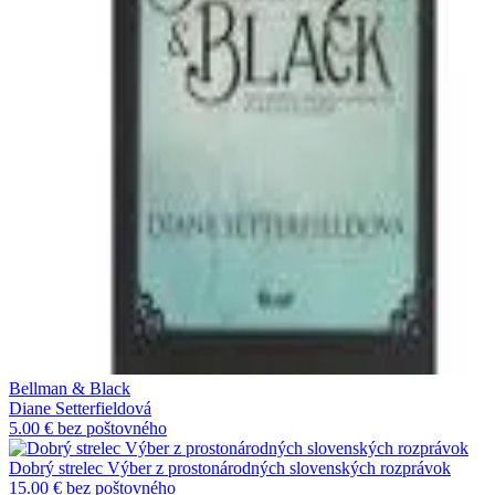
Bellman & Black
Diane Setterfieldová
5.00 €
bez poštovného
Dobrý strelec Výber z prostonárodných slovenských rozprávok
15.00 €
bez poštovného