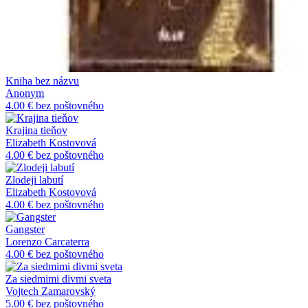
Kniha bez názvu
Anonym
4.00 €
bez poštovného
Krajina tieňov
Elizabeth Kostovová
4.00 €
bez poštovného
Zlodeji labutí
Elizabeth Kostovová
4.00 €
bez poštovného
Gangster
Lorenzo Carcaterra
4.00 €
bez poštovného
Za siedmimi divmi sveta
Vojtech Zamarovský
5.00 €
bez poštovného