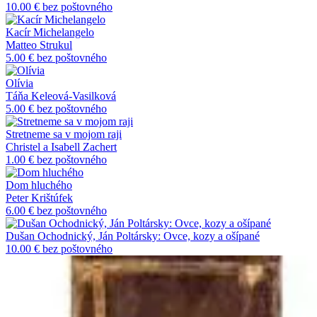
10.00 €
bez poštovného
Kacír Michelangelo
Matteo Strukul
5.00 €
bez poštovného
Olívia
Táňa Keleová-Vasilková
5.00 €
bez poštovného
Stretneme sa v mojom raji
Christel a Isabell Zachert
1.00 €
bez poštovného
Dom hluchého
Peter Krištúfek
6.00 €
bez poštovného
Dušan Ochodnický, Ján Poltársky: Ovce, kozy a ošípané
10.00 €
bez poštovného