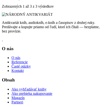
Zobrazených
1
až
3
z
3
výsledkov
Antikvariát kníh, audiokníh, e-kníh a časopisov z druhej ruky.
Predávajte a kupujte priamo od ľudí, ktorí ich čítali — bezplatne,
bez provízie.
O nás
O nás
Referencie
Časté otázky
Kontakt
Obsah
Ako vyhľadávať knihy
Ako prebieha nakupovanie
Magazín
Partneri