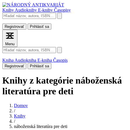
Knihy
Audioknihy
E-knihy
Časopisy
Registrovať
Prihlásiť sa
Menu
Kniha
Audiokniha
E-kniha
Časopis
Registrovať
Prihlásiť sa
Knihy
z kategórie náboženská
literatúra pre deti
Domov
/
Knihy
/
náboženská literatúra pre deti