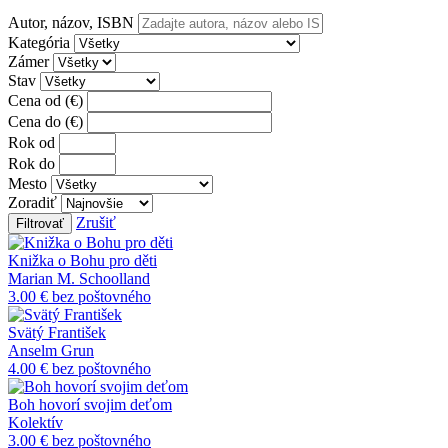
Autor, názov, ISBN
Kategória
Zámer
Stav
Cena od (€)
Cena do (€)
Rok od
Rok do
Mesto
Zoradiť
Zrušiť
Filtrovať
Knižka o Bohu pro děti
Marian M. Schoolland
3.00 €
bez poštovného
Svätý František
Anselm Grun
4.00 €
bez poštovného
Boh hovorí svojim deťom
Kolektív
3.00 €
bez poštovného